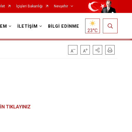
let
İçişleri Bakanlığı
Nevşehir
DEM
İLETİŞİM
BİLGİ EDİNME
23
°C
İN TIKLAYINIZ