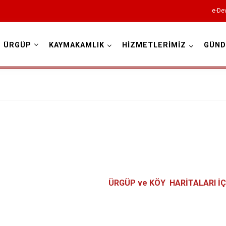
e-Dev
ÜRGÜP
KAYMAKAMLIK
HİZMETLERİMİZ
GÜN
Nevşehir
Acıgöl
Avanos
ÜRGÜP ve KÖY HARİTALARI İÇ
Derinkuyu
Gülşehir