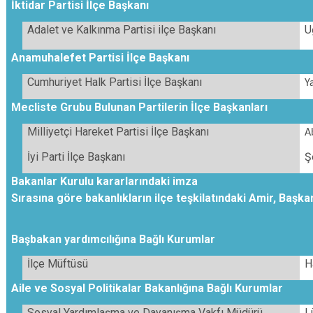
İktidar Partisi İlçe Başkanı
Adalet ve Kalkınma Partisi ilçe Başkanı
U
Anamuhalefet Partisi İlçe Başkanı
Cumhuriyet Halk Partisi İlçe Başkanı
Y
Mecliste Grubu Bulunan Partilerin İlçe Başkanları
Milliyetçi Hareket Partisi İlçe Başkanı
A
İyi Parti İlçe Başkanı
Ş
Bakanlar Kurulu kararlarındaki imza
Sırasına göre bakanlıkların ilçe teşkilatındaki Amir, Başk
Başbakan yardımcılığına Bağlı Kurumlar
İlçe Müftüsü
H
Aile ve Sosyal Politikalar Bakanlığına Bağlı Kurumlar
Sosyal Yardımlaşma ve Dayanışma Vakfı Müdürü
L