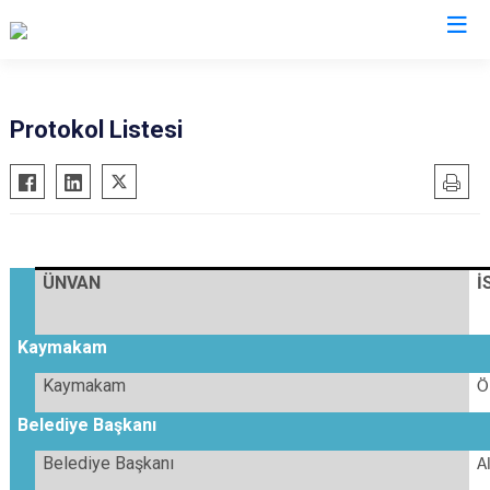
Nevşehir
Protokol Listesi
Acıgöl
Avanos
Derinkuyu
Gülşehir
ÜNVAN
İ
Hacıbektaş
Kozaklı
Kaymakam
Ürgüp
Kaymakam
Ö
Belediye Başkanı
Belediye Başkanı
A