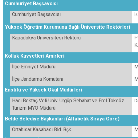
Cumhuriyet Başsavcısı
Cumhuriyet Başsavcısı
İ
Yüksek Öğretim Kurumuna Bağlı Üniversite Rektörleri
Kapadokya Üniversitesi Rektörü
P
K
Kolluk Kuvvetleri Amirleri
İlçe Emniyet Müdürü
M
İlçe Jandarma Komutanı
M
Enstitü ve Yüksek Okul Müdürleri
Hacı Bektaş Veli Üniv. Ürgüp Sebahat ve Erol Toksöz
D
Turizm MYO Müdürü
Belde Belediye Başkanları (Alfabetik Sıraya Göre)
Ortahisar Kasabası Bld. Bşk.
M