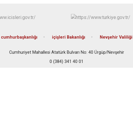
Hacıbektaş
Kozaklı
Ürgüp
cumhurbaşkanlığı
içişleri Bakanlığı
Nevşehir Valiliği
Cumhuriyet Mahallesi Atatürk Bulvarı No: 40 Ürgüp/Nevşehir
0 (384) 341 40 01