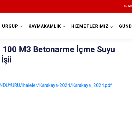
e-Dev
ÜRGÜP
KAYMAKAMLIK
HİZMETLERİMİZ
GÜN
Nevşehir
ü 100 M3 Betonarme İçme Suyu
İşii
LANDUYURU/ihaleler/Karakaya-2024/Karakaya_2024.pdf
Acıgöl
Avanos
Derinkuyu
Gülşehir