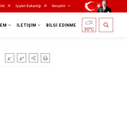
let
İçişleri Bakanlığı
Nevşehir
DEM
İLETİŞİM
BİLGİ EDİNME
30
°C