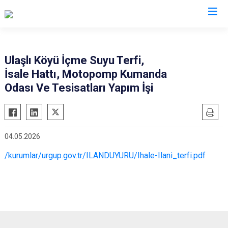
Nevşehir
Ulaşlı Köyü İçme Suyu Terfi,
İsale Hattı, Motopomp Kumanda
Acıgöl
Odası Ve Tesisatları Yapım İşi
Avanos
Derinkuyu
Gülşehir
04.05.2026
Hacıbektaş
/kurumlar/urgup.gov.tr/ILANDUYURU/Ihale-Ilani_terfi.pdf
Kozaklı
Ürgüp